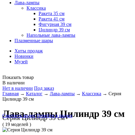
Лава-лампы
Классика
Ракета 35 см
Ракета 41 см
Фигурная 39 см
Цилиндр 39 см
Напольные лава-лампы
Плазменные шары
Хиты продаж
Новинки
Музей
Показать товар
В наличии
Нет в наличии
Под заказ
Главная
→
Каталог
→
Лава-лампы
→
Классика
→
Серия
Цилиндр 39 см
Лава-лампы Цилиндр 39 см
Смотреть видео
Перейти в раздел
Серия Цилиндр 39 см
( 19 моделей )